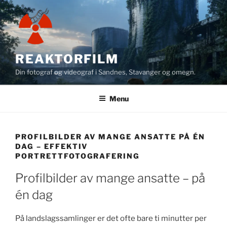
Skip
to
content
REAKTORFILM
Din fotograf og videograf i Sandnes, Stavanger og omegn.
Menu
PROFILBILDER AV MANGE ANSATTE PÅ ÉN
DAG – EFFEKTIV
PORTRETTFOTOGRAFERING
Profilbilder av mange ansatte – på
én dag
På landslagssamlinger er det ofte bare ti minutter per