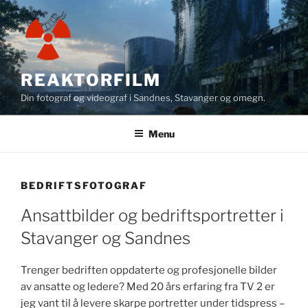
Skip
to
content
REAKTORFILM
Din fotograf og videograf i Sandnes, Stavanger og omegn.
Menu
BEDRIFTSFOTOGRAF
Ansattbilder og bedriftsportretter i
Stavanger og Sandnes
Trenger bedriften oppdaterte og profesjonelle bilder
av ansatte og ledere? Med 20 års erfaring fra TV 2 er
jeg vant til å levere skarpe portretter under tidspress –